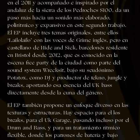
en el 2011 y acompañado e inspirado por el
andaluz de la sierra de los Pedroches S100, da un
paso más hacia un sonido más elaborado,
polirítmico y expansivo en este segundo trabajo.
El EP incluye tres temas originales, entre ellos
‘Lailolailo’ con las voces de Grime inglés, pero en
castellano de Hide and Sick, barcelonés residente
en Bristol desde 2012, que es conocido en la
escena free party de la ciudad como parte del
sound system Wrecksit, bajo su seudónimo
Potatox, como DJ y productor de tekno, jungle y
breaks, aportando esa esencia del UK bass
directamente desde la cuna del género.
El EP también propone un enfoque diverso en las
texturas y estructuras. Hay espacio para el los
breaks, para el Uk Garage, pasando incluso por el
Drum and Bass, y para un tratamiento rítmico
flexible, donde los patrones de batería y bajo