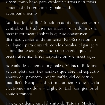
sirven como base para explorar nuevas narrativas
sonoras de las guitarras y palmas de
acompañamiento
La idea de “riddim” funciona aquí como concepto
central: en la tradición jamaicana, un riddim es la
base instrumental sobre la que se construyen
distintas versiones de un tema. PaloRoto
retoman
esa lógica para cruzarla con los breaks, el garage y
la raíz flamenca, generando un material que se
presta al remix, la reinterpretación y el mestizaje.
Además de los temas originales, Majareta Riddims
se completa con tres remixes que abren el espectro
sonoro del proyecto. Angry Baffle, del colectivo
madrileño Ketapasando, firma un remix que roza la
electrónica modular y el ghetto-tech con guiños al
sonido francés.
Tarek, residente en el distrito de Tetuán (Madrid),