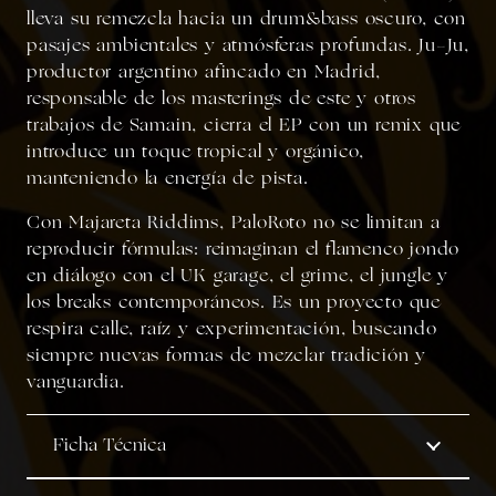
lleva su remezcla hacia un drum&bass oscuro, con
pasajes ambientales y atmósferas profundas. Ju-Ju,
productor argentino afincado en Madrid,
responsable de los masterings de este y otros
trabajos de Samain, cierra el EP con un remix que
introduce un toque tropical y orgánico,
manteniendo la energía de pista.
Con Majareta Riddims, PaloRoto no se limitan a
reproducir fórmulas: reimaginan el flamenco jondo
en diálogo con el UK garage, el grime, el jungle y
los breaks contemporáneos. Es un proyecto que
respira calle, raíz y experimentación, buscando
siempre nuevas formas de mezclar tradición y
vanguardia.
Ficha Técnica