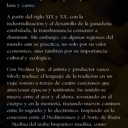
lana y carne.
A partir del
siglo XIX y XX
, con la
industrialización y el desarrollo de la ganadería
estabulada, la transhumancia comenzó a
disminuir. Sin embargo, en algunas regiones del
mundo aún se practica, no solo por su valor
económico, sino también por su importancia
cultural y ecológica.
Con
Medina Ipar
, el artista y productor vasco
Silode traduce el lenguaje de la tradición en un
viaje sonoro a través de cuatro canciones que
atraviesan épocas y territorios. Su sonido se
mueve entre el ayer y el ahora, resonando en el
cuerpo y en la memoria, trazando nuevos caminos
entre lo sagrado y lo electrónico. Inspirado en la
conexión entre el Mediterráneo y el Norte de Iberia
–
Medina
del árabe hispánico
madína
, como