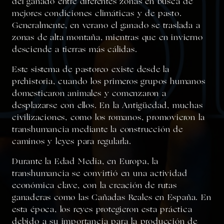
del ganado entre diferentes zonas en busca de
mejores condiciones climáticas y de pasto.
Generalmente, en verano el ganado se traslada a
zonas de alta montaña, mientras que en invierno
desciende a tierras más cálidas.
Este sistema de pastoreo existe desde la
prehistoria
, cuando los primeros grupos humanos
domesticaron animales y comenzaron a
desplazarse con ellos. En la
Antigüedad
, muchas
civilizaciones, como los romanos, promovieron la
transhumancia mediante la construcción de
caminos y leyes para regularla.
Durante la
Edad Media
, en Europa, la
transhumancia se convirtió en una actividad
económica clave, con la creación de rutas
ganaderas como las
Cañadas Reales en España
. En
esta época, los reyes protegieron esta práctica
debido a su importancia para la producción de