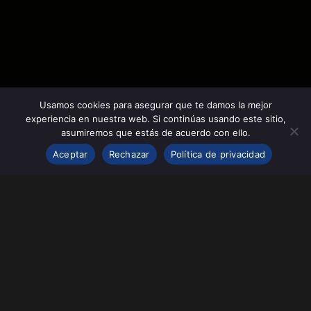
Usamos cookies para asegurar que te damos la mejor
experiencia en nuestra web. Si continúas usando este sitio,
asumiremos que estás de acuerdo con ello.
Aceptar
Rechazar
Política de privacidad
Instagram
YouTube
Spotify
Bandcamp
Soundcloud
Facebook
Twitter
Mixcloud
© Samain Music 2024