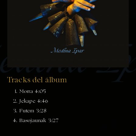
Tracks del álbum
Morra 4:05
Jekape 4:46
Futem 3:28
Basojaunak 3:27