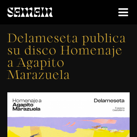
Delameseta publica
su disco Homenaje
a Agapito
Marazuela