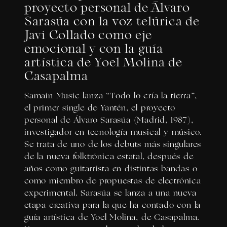
proyecto personal de Álvaro
Sarasúa con la voz telúrica de
Javi Collado como eje
emocional y con la guía
artística de Yoel Molina de
Casapalma
Samain Music lanza “Todo lo cría la tierra”,
el primer single de Yantén, el proyecto
personal de Álvaro Sarasúa (Madrid, 1987),
investigador en tecnología musical y músico.
Se trata de uno de los debuts más singulares
de la nueva folktrónica estatal, después de
años como guitarrista en distintas bandas o
como miembro de propuestas de electrónica
experimental. Sarasúa se lanza a una nueva
etapa creativa para la que ha contado con la
guía artística de Yoel Molina, de Casapalma.