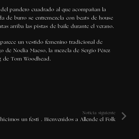
 del pandero cuadrado al que acompañan la
ada de burro se entremezcla con beats de house
as arriba las pistas de baile durante el verano.
parece un vestido femenino tradicional de
go de
Noelia Maeso
, la mezcla de
Sergio Pérez
g de
Tom Woodhead.
Noticia siguiente
icimos un festi . Bienvenidos a Allende el Folk