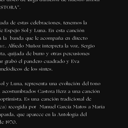
ASTORA
”.
da de estas celebraciones, tenemos la
gle
Espejo Sol y Luna.
En esta canción
n la banda que le acompaña en directo
a
«.
Alfredo Muñoz
interpreta la voz,
Sergio
ta, quijada de burro y otras percusiones
ar
grabó el pandero cuadrado y
Eva
 melódicos de los sintes.
Sol y Luna
, representa una evolución del tono
ia acostumbrados
Castora Herz
a una canción
optimista. Es una canción tradicional de
ca) recogida
por Manuel García Matos a María
parda, que aparece en la Antología del
de 1970.