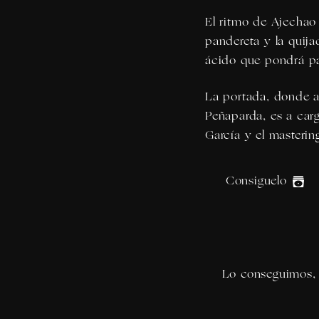
El ritmo de Ajechao
pandereta y la quij
ácido que pondrá pat
La portada, donde a
Peñaparda, es a car
García
y el masterin
Consiguelo
Lo conseguimos, h