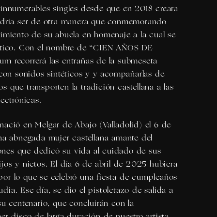
 innumerables singles desde que en 2018 creara
odría ser de otra manera que conmemorando
cimiento de su abuela en homenaje a la cual se
stico. Con el nombre de “
CIEN AÑOS DE
lbum recorrerá las entrañas de la submeseta
 con sonidos sintéticos y y acompañarlas de
 que transporten la tradición castellana a las
lectrónicas.
 nació en Melgar de Abajo (Valladolid) el 6 de
una abnegada mujer castellana amante del
ciones que dedicó su vida al cuidado de sus
jos y nietos. El día 6 de abril de 2025 hubiera
or lo que se celebró una fiesta de cumpleaños
udia
. Ese día, se dio el pistoletazo de salida a
su centenario, que concluirán con la
er disco de larga duración de nuestro artista