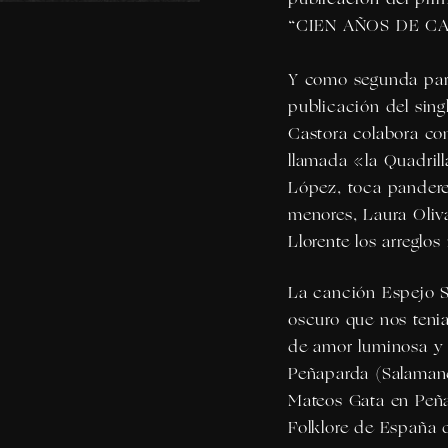
“
CIEN AÑOS DE C
Y como segunda para
publicación del sin
Castora
colabora co
llamada «
la Quadrill
López
, toca pandere
menores,
Laura
Oliv
Llorente
los arreglos
La canción
Espejo 
oscuro que nos ten
de amor luminosa y 
Peñaparda (Salaman
Mateos Gata en Peña
Folklore de España 