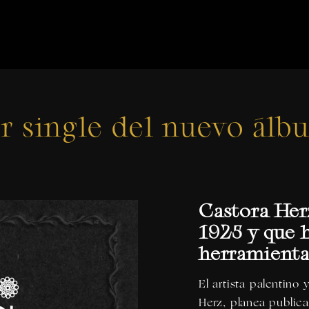
er single del nuevo ál
Castora Her
1925 y que 
herramienta
El artista palentin
Herz,
planea publica