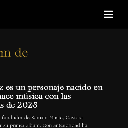
bum de
z
es un personaje nacido en
hace música con las
s de 2025
o y fundador de Samain Music,
Castora
r su primer álbum. Con anterioridad ha