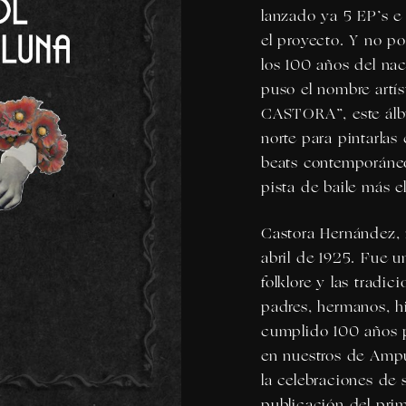
lanzado ya 5 EP’s e
el proyecto. Y no p
los 100 años del na
puso el nombre artí
CASTORA
”, este á
norte para pintarlas
beats contemporáneos
pista de baile más e
Castora Hernández
,
abril de 1925. Fue 
folklore y las tradi
padres, hermanos, hi
cumplido 100 años p
en nuestros de Amp
la celebraciones de 
publicación del prim