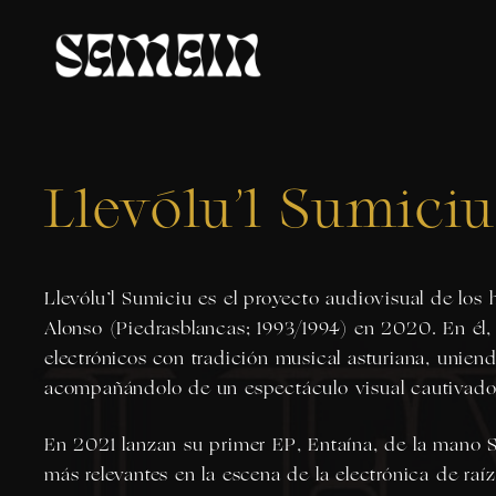
Llevólu’l Sumiciu
Llevólu’l Sumiciu es el proyecto audiovisual de lo
Alonso (Piedrasblancas; 1993/1994) en 2020. En él,
electrónicos con tradición musical asturiana, unie
acompañándolo de un espectáculo visual cautivado
En 2021 lanzan su primer EP, Entaína, de la mano S
más relevantes en la escena de la electrónica de raí