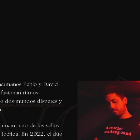
s hermanos Pablo y David
 fusionan ritmos
ndo dos mundos dispares y
r.
amain, uno de los sellos
z Ibérica. En 2022, el dúo